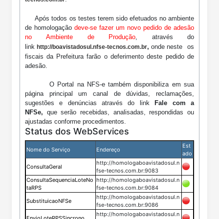
Após todos os testes terem sido efetuados no ambiente
de homologação
deve-se fazer um novo pedido de adesão
no Ambiente de Produção
, através do
link
,
onde neste
os
http://boavistadosul.nfse-tecnos.com.br
fiscais da
Prefeitura
farão o deferimento deste pedido de
adesão.
O Portal na NFS-e também disponibiliza em sua
página principal um canal de dúvidas, reclamações,
sugestões e denúncias através do link
Fale com a
NFSe,
que serão recebidas, analisadas, respondidas ou
ajustadas conforme procedimentos.
Status dos WebServices
Est
Nome do Serviço
Endereço
ado
http://homologaboavistadosul.n
ConsultaGeral
fse-tecnos.com.br:9083
ConsultaSequenciaLoteNo
http://homologaboavistadosul.n
taRPS
fse-tecnos.com.br:9084
http://homologaboavistadosul.n
SubstituicaoNFSe
fse-tecnos.com.br:9086
http://homologaboavistadosul.n
EnvioLoteRPSSincrono