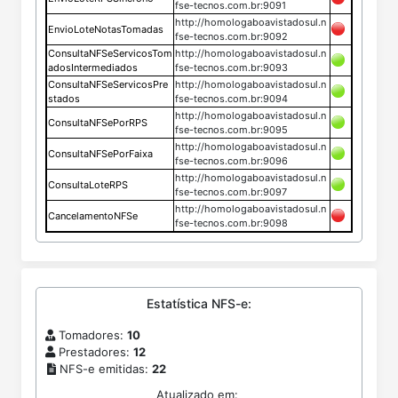
fse-tecnos.com.br:9091
http://homologaboavistadosul.n
EnvioLoteNotasTomadas
fse-tecnos.com.br:9092
ConsultaNFSeServicosTom
http://homologaboavistadosul.n
adosIntermediados
fse-tecnos.com.br:9093
ConsultaNFSeServicosPre
http://homologaboavistadosul.n
stados
fse-tecnos.com.br:9094
http://homologaboavistadosul.n
ConsultaNFSePorRPS
fse-tecnos.com.br:9095
http://homologaboavistadosul.n
ConsultaNFSePorFaixa
fse-tecnos.com.br:9096
http://homologaboavistadosul.n
ConsultaLoteRPS
fse-tecnos.com.br:9097
http://homologaboavistadosul.n
CancelamentoNFSe
fse-tecnos.com.br:9098
Estatística NFS-e:
Tomadores:
10
Prestadores:
12
NFS-e emitidas:
22
Atualizado em: