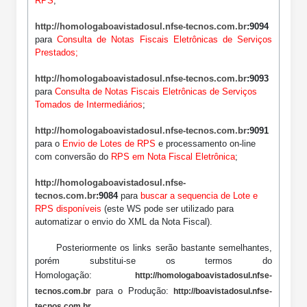
RPS
;
http://homologaboavistadosul.nfse-tecnos.com.br
:9094
para
Consulta de Notas Fiscais Eletrônicas de Serviços
Prestados;
http://homologaboavistadosul.nfse-tecnos.com.br
:9093
para
Consulta de Notas Fiscais Eletrônicas de Serviços
Tomados de Intermediários
;
http://homologaboavistadosul.nfse-tecnos.com.br
:9091
para o
Envio de Lotes de RPS
e processamento on-line
com conversão do
RPS em Nota Fiscal Eletrônica
;
http://homologaboavistadosul.nfse-
tecnos.com.br
:9084
para
buscar a sequencia de Lote e
RPS disponíveis
(este WS pode ser utilizado para
automatizar o envio do XML da Nota Fiscal)
.
Posteriormente os links serão bastante semelhantes,
porém substitui-se os termos do
Homologação:
http://homologaboavistadosul.nfse-
para o Produção:
tecnos.com.br
http://boavistadosul.nfse-
.
tecnos.com.br